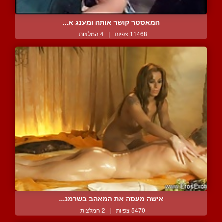
המאסטר קושר אותה ומענג א...
11468 צפיות
|
4 המלצות
אישה מעסה את המאהב בשרמנ...
5470 צפיות
|
2 המלצות