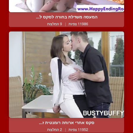
המעסה משדלת בחורה לסקס ל...
11986 צפיות
|
9 המלצות
סקס אחרי ארוחה רומנטית ז...
11952 צפיות
|
2 המלצות