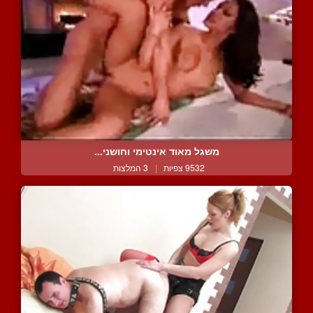
משגל מאוד אינטימי וחושני...
9532 צפיות
|
3 המלצות