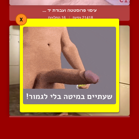
עיסוי פרוסטטה ועבודת יד ...
21418 צפיות
|
16 המלצות
X
מלכה צעירה והנשלט החדש ב...
6321 צפיות
|
2 המלצות