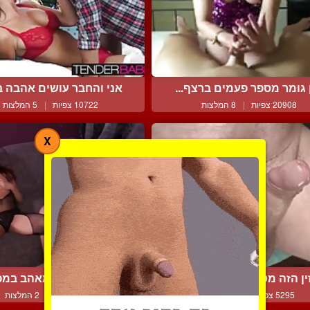
ן גומר מספר פעמים ברצף...
אני והחבר עושים אהבה בע
20908 צפיות
|
8 המלצות
10722 צפיות
|
5 המלצות
X
ין הזה מטפטף זרע בחושנ...
אישה סקסית והמאהב במפג
5295 צפיות
|
2 המלצות
7330 צפיות
|
2 המלצות