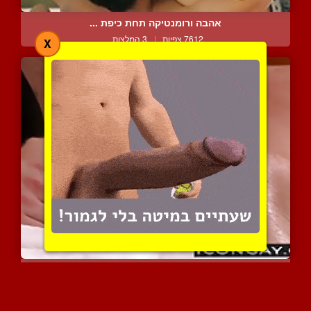
אהבה ורומנטיקה תחת כיפת ...
7612 צפיות
|
3 המלצות
X
גבר מעסה גבר בחושניות ומ...
6610 צפיות
|
2 המלצות