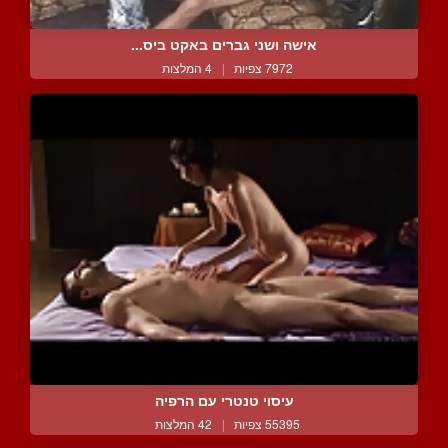
אישה ושני גברים באקט ביס...
7972 צפיות
|
4 המלצות
עיסוי טנטרי עם הרפיה
55395 צפיות
|
42 המלצות