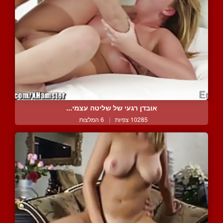
אובדן רגעי של שליטה עצמי...
10285 צפיות
|
6 המלצות