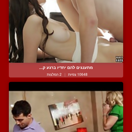
מתענגים להם יחדיו ברגע ק...
10648 צפיות
|
2 המלצות