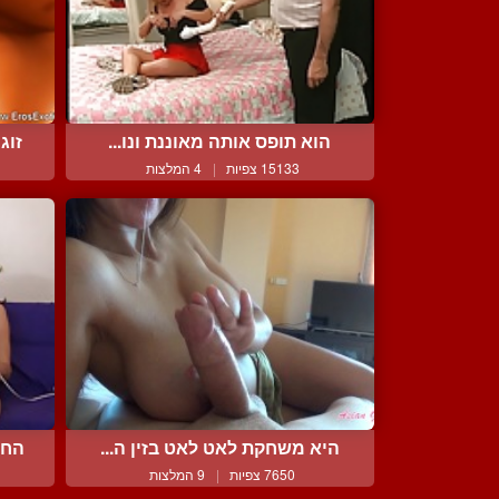
הוא תופס אותה מאוננת ונו...
זוג
15133 צפיות
|
4 המלצות
היא משחקת לאט לאט בזין ה...
החב
7650 צפיות
|
9 המלצות