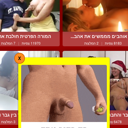
 אוהבים מממשים את אהב...
המורה הפרטית חולבת את ה
8183 צפיות
|
2 המלצות
11970 צפיות
|
7 המלצות
X
ר והחברה משחקים ביחד ...
סקס על הבוקר בין גבר וא
6478 צפיות
|
3 המלצות
11054 צפיות
|
3 המלצות