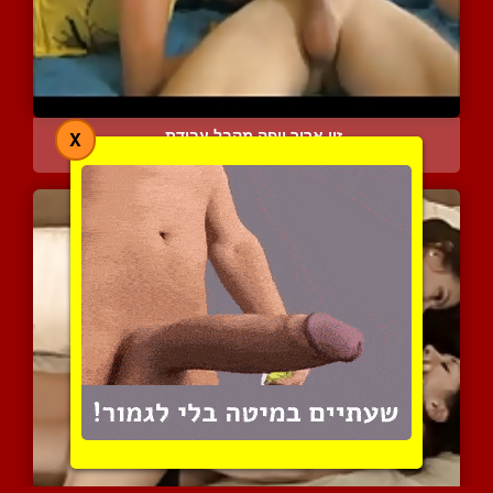
זין ארוך ויפה מקבל עבודת...
X
8073 צפיות
|
7 המלצות