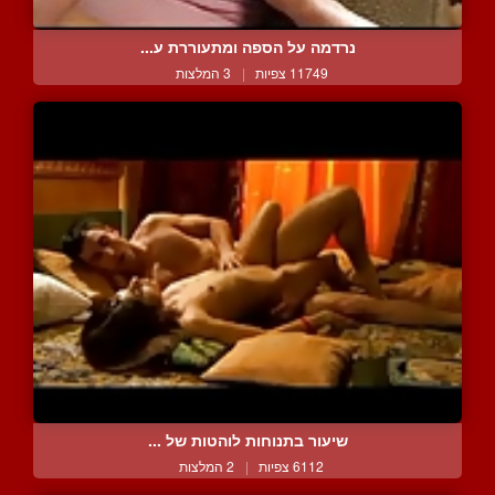
נרדמה על הספה ומתעוררת ע...
11749 צפיות
|
3 המלצות
שיעור בתנוחות לוהטות של ...
6112 צפיות
|
2 המלצות