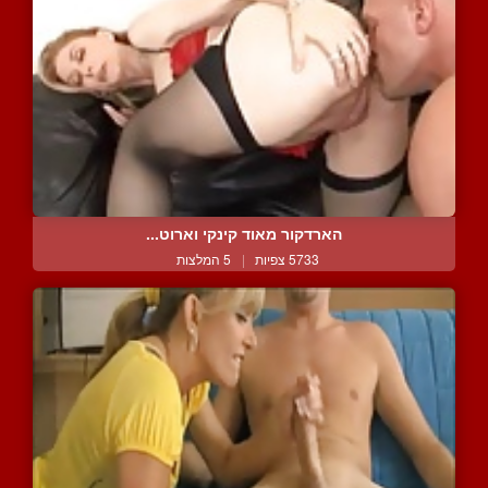
הארדקור מאוד קינקי וארוט...
5733 צפיות
|
5 המלצות