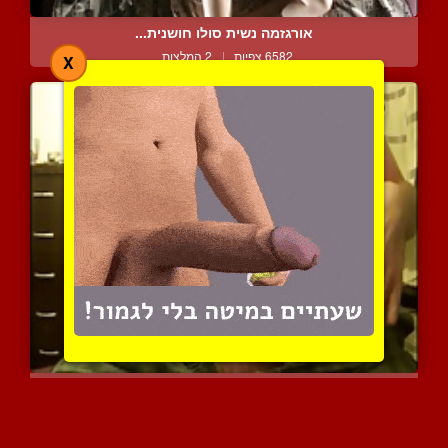
אורגזמה נשית סולו חושנית...
6582 צפיות
|
2 המלצות
X
בולבולים גדולים בלבד באו...
6971 צפיות
|
1 המלצות