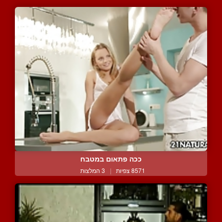
ככה פתאום במטבח
8571 צפיות
|
3 המלצות