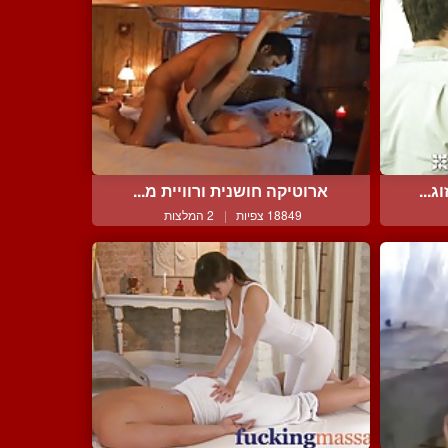
...
ארוטיקה חושנית ורוויית מ...
18849 צפיות
|
2 המלצות