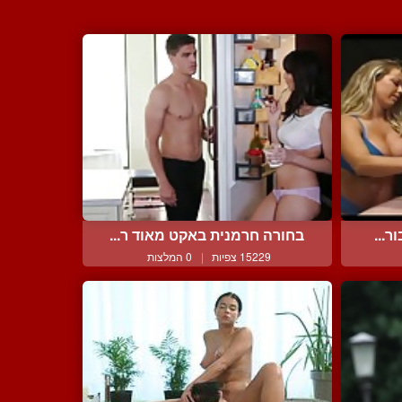
ר...
בחורה חרמנית באקט מאוד ר...
15229 צפיות
|
0 המלצות