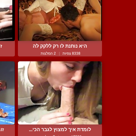
היא נותנת לו רק ללקק לה
ז
8338 צפיות
|
2 המלצות
לומדת איך למצוץ לגבר הכי...
זו