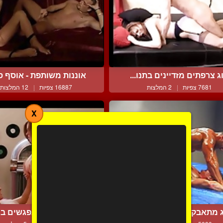
וג צרפתים מזדיינים בתנו...
אוננות משותפת - אוסף סצ
7681 צפיות
|
2 המלצות
16887 צפיות
|
12 המלצות
X
ג מתאבקים לוהטים וחסונ...
קריסי והמאהב נפגשים במל