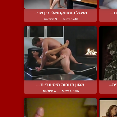
...
משגל הומוסקסואלי בין שני...
6246 צפיות
|
3 המלצות
ת...
מגוון תנוחות מיסיונריות ...
15236 צפיות
|
4 המלצות