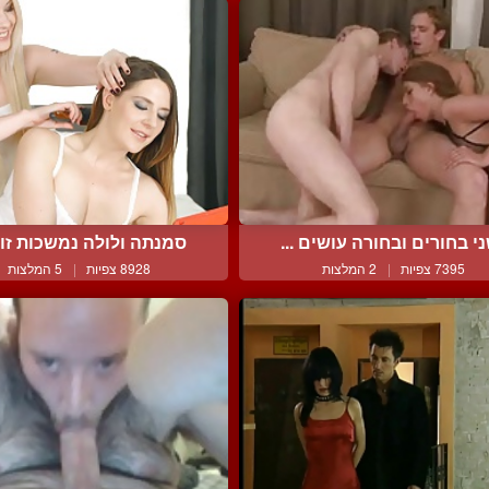
י בחורים ובחורה עושים ...
סמנתה ולולה נמשכות זו ל
7395 צפיות
|
2 המלצות
8928 צפיות
|
5 המלצות