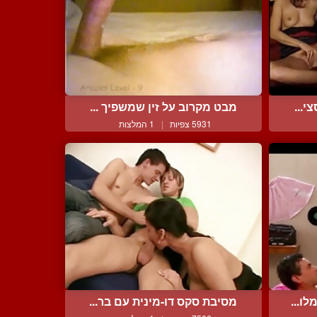
י...
מבט מקרוב על זין שמשפיך ...
5931 צפיות
|
1 המלצות
ו...
מסיבת סקס דו-מינית עם בר...