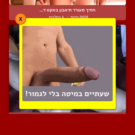
חתיך מעורר תיאבון באקט ד...
6608 צפיות
|
4 המלצות
X
זוג מצלם את עצמו בסרט כח...
8968 צפיות
|
4 המלצות