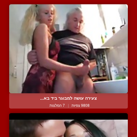
צעירה עושה למבוגר ביד בא...
9808 צפיות
|
7 המלצות