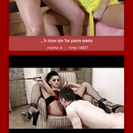
נתפס מאונן על חם וזוכה ל...
14827 צפיות
|
4 המלצות