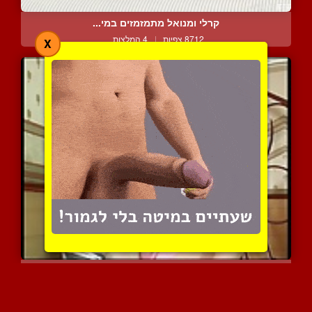
קרלי ומנואל מתמזמזים במי...
8712 צפיות
|
4 המלצות
X
הבייביסיטר השובבה מפתה א...
12587 צפיות
|
2 המלצות