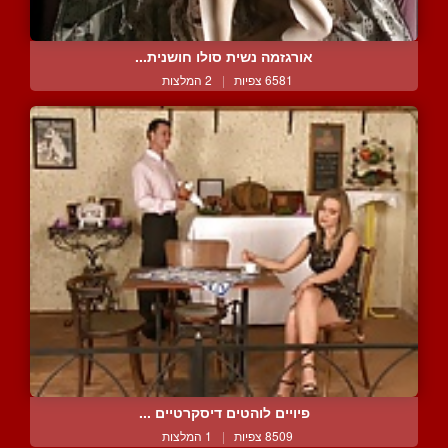
אורגזמה נשית סולו חושנית...
6581 צפיות
|
2 המלצות
פיויים לוהטים דיסקרטיים ...
8509 צפיות
|
1 המלצות