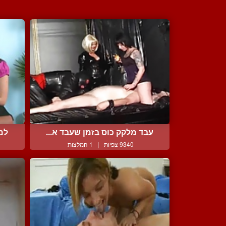
עבד מלקק כוס בזמן שעבד א...
למו
9340 צפיות
|
1 המלצות