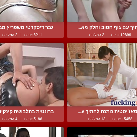
יך עם גוף חטוב וחלק מא...
גבר דיסקרטי משפריץ מבלי
12899 צפיות
|
2 המלצות
6211 צפיות
|
2 המלצות
אז'יסטית נותנת לחתיך ע...
ברונטית בתלבושת קינקית 
15458 צפיות
|
18 המלצות
5186 צפיות
|
4 המלצות