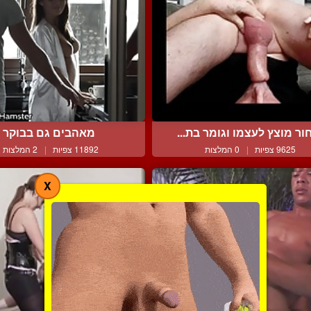
ור מוצץ לעצמו וגומר בת...
מאהבים גם בבוקר
9625 צפיות
|
0 המלצות
11892 צפיות
|
2 המלצות
X