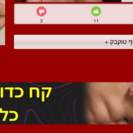
3
11
ף טוקבק +