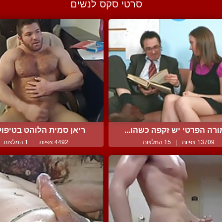
סרטי סקס לנשים
רה הפרטי יש זקפה כשהו...
ריאן סמית הלוהט בטיפול 
13709 צפיות
|
15 המלצות
4492 צפיות
|
1 המלצות