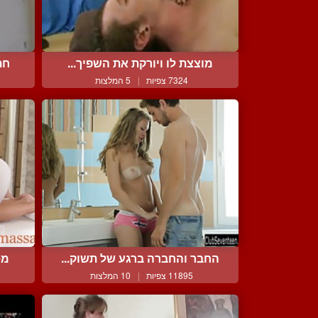
מוצצת לו ויורקת את השפיך...
חת
7324 צפיות
|
5 המלצות
החבר והחברה ברגע של תשוק...
מס
11895 צפיות
|
10 המלצות