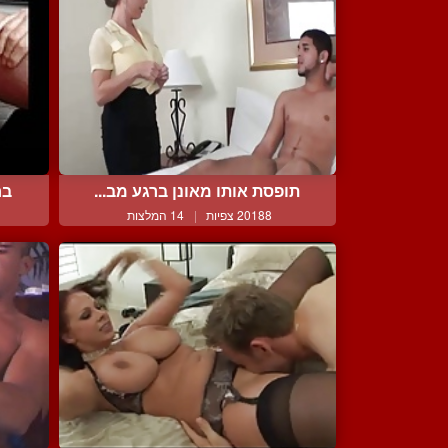
תופסת אותו מאונן ברגע מב...
בח
20188 צפיות
|
14 המלצות