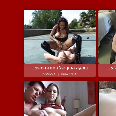
ע...
בוקקה הפוך של בחורות משפ...
13345 צפיות
|
4 המלצות