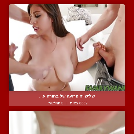
שלישייה פרועה של בחורה ע...
8552 צפיות
|
3 המלצות