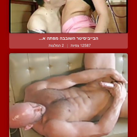
הבייביסיטר השובבה מפתה א...
12587 צפיות
|
2 המלצות