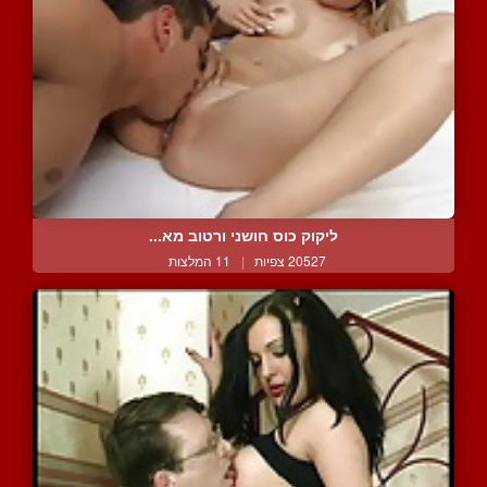
ליקוק כוס חושני ורטוב מא...
20527 צפיות
|
11 המלצות