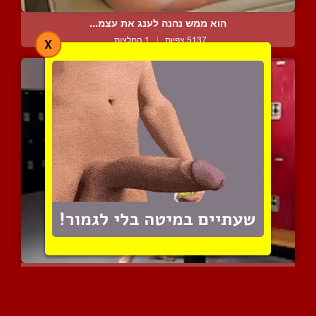
הוא ממש נהנה לענג את עצמ...
5137 צפיות
|
1 המלצות
X
משגל הומוסקסואלי בין שני...
6247 צפיות
|
3 המלצות