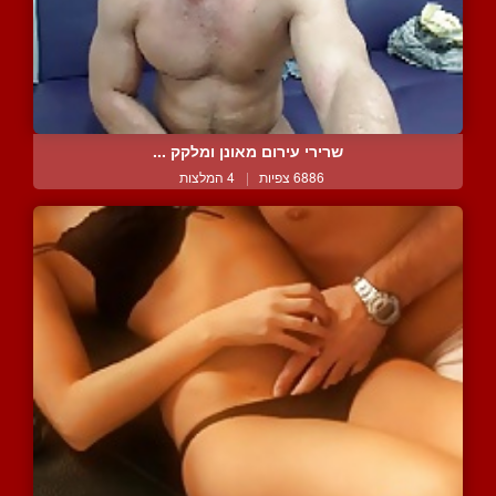
שרירי עירום מאונן ומלקק ...
6886 צפיות
|
4 המלצות