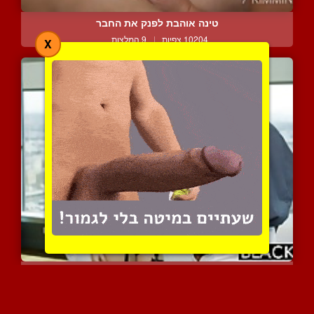
טינה אוהבת לפנק את החבר
10204 צפיות
|
9 המלצות
X
ולנטינה והמאהב השחור והמ...
7733 צפיות
|
5 המלצות