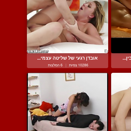
...
אובדן רגעי של שליטה עצמי...
10286 צפיות
|
6 המלצות