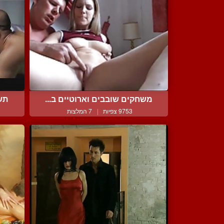
משחקים שובבים וארוטיים ב...
תשו
9753 צפיות
|
7 המלצות