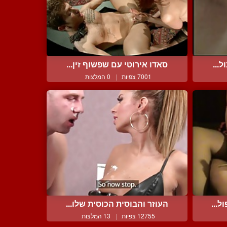
...
סאדו אירוטי עם שפשוף זין...
7001 צפיות
|
0 המלצות
ל...
העוזר והבוסית הכוסית שלו...
12755 צפיות
|
13 המלצות