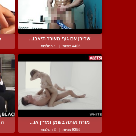
שרירן עם גוף מעורר תיאבו...
ז
4425 צפיות
|
1 המלצות
מורח אותה בשמן ומזיין או...
הי
9355 צפיות
|
3 המלצות