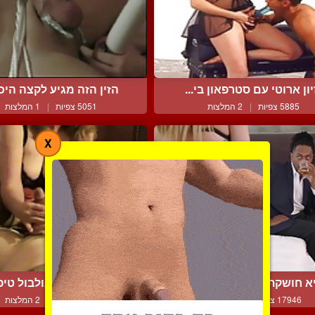
יון ארוטי עם סטרפאון בי...
הזין הזה מגיע לקצה היכול
5885 צפיות
|
2 המלצות
5051 צפיות
|
1 המלצות
X
א חושקת בזין הענק של ה...
אישה נותנת לבולבול טיפו
17946 צפיות
|
8 המלצות
5839 צפיות
|
2 המלצות