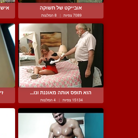
אובייקט של תשוקה
אישה
7089 צפיות
|
8 המלצות
הוא תופס אותה מאוננת ונו...
זי
15134 צפיות
|
4 המלצות