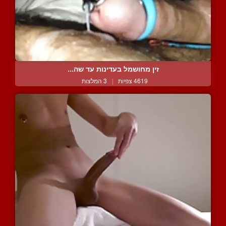
זין מחושמל בעדינות עד שה...
4619 צפיות
|
3 המלצות