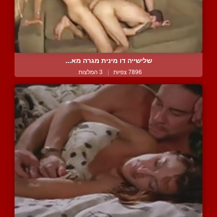
שלישייה דו מינית מגרה מא...
7896 צפיות
|
3 המלצות