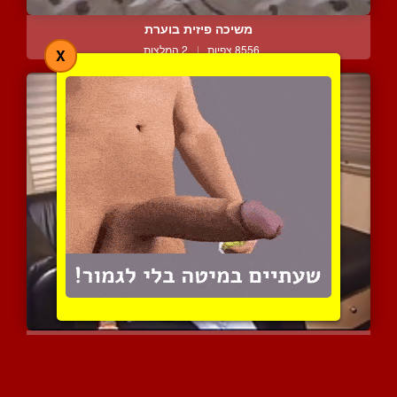
משיכה פיזית בוערת
8556 צפיות
|
2 המלצות
X
התנסות ראשונה עם אישה בס...
8929 צפיות
|
9 המלצות