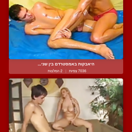
היאבקות באמסטרדם בין שני...
7036 צפיות
|
2 המלצות