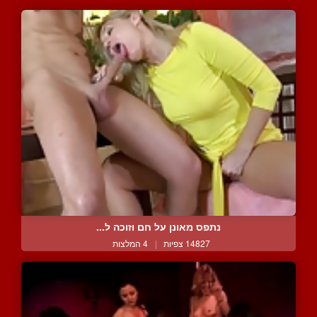
נתפס מאונן על חם וזוכה ל...
14827 צפיות
|
4 המלצות