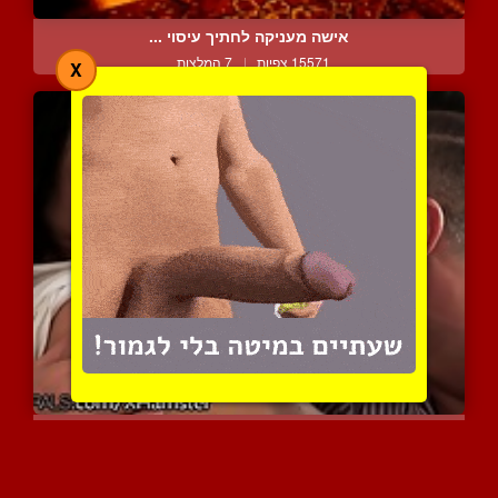
אישה מעניקה לחתיך עיסוי ...
15571 צפיות
|
7 המלצות
X
אחר הצהריים גשום ושניהם ...
11451 צפיות
|
5 המלצות