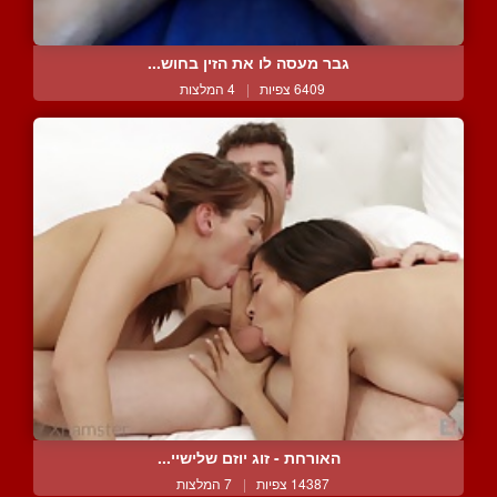
גבר מעסה לו את הזין בחוש...
6409 צפיות
|
4 המלצות
האורחת - זוג יוזם שלישיי...
14387 צפיות
|
7 המלצות