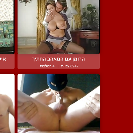
הרומן עם המאהב החתיך
איש
8947 צפיות
|
4 המלצות