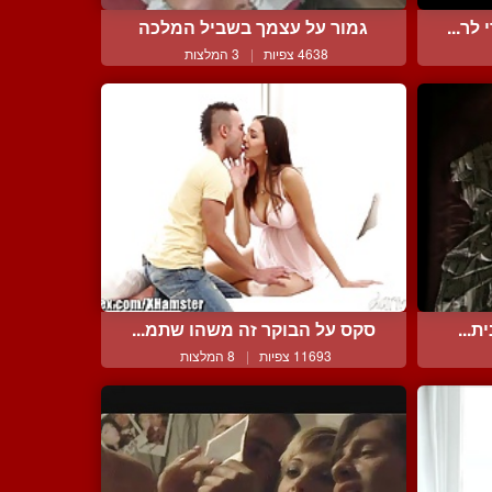
ר...
גמור על עצמך בשביל המלכה
4638 צפיות
|
3 המלצות
ת...
סקס על הבוקר זה משהו שתמ...
11693 צפיות
|
8 המלצות