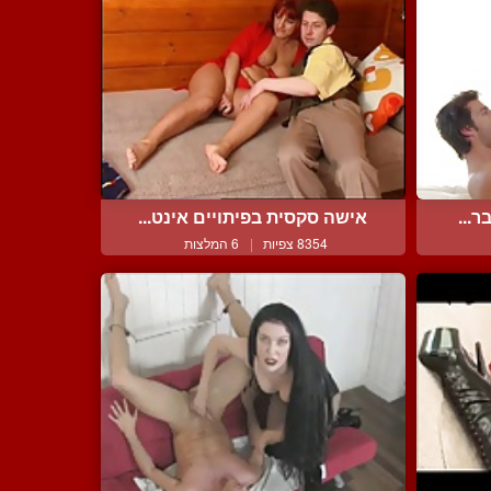
ר...
אישה סקסית בפיתויים אינט...
8354 צפיות
|
6 המלצות