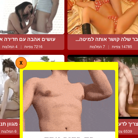
ר שלה קושר אותה למיטה...
עושים אהבה עם חדירה אחו
14785 צפיות
|
7 המלצות
7216 צפיות
|
4 המלצות
X
ריך לדעת לתת וגם לקבל
הקאמה סוטרה- מגוון תנוח
6539 צפיות
|
12 המלצות
10506 צפיות
|
6 המלצות