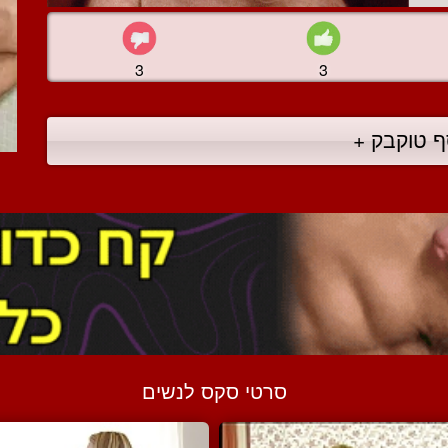
3
3
ף טוקבק +
סרטי סקס לנשים