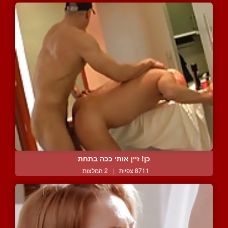
כן! זיין אותי ככה בתחת
8711 צפיות
|
2 המלצות