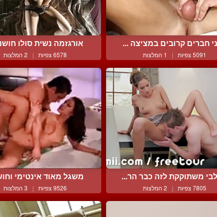
י חברים קרובים במציצה ...
אורגזמה נשית סולו חושני
5091 צפיות
|
1 המלצות
6578 צפיות
|
2 המלצות
בי משתוקקת לזה כבר הר...
משגל מאוד אינטימי וחושנ
7805 צפיות
|
2 המלצות
9526 צפיות
|
3 המלצות