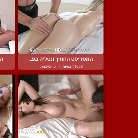
המסז'יסט החתיך ונטליה בפ...
הפ
11003 צפיות
|
5 המלצות