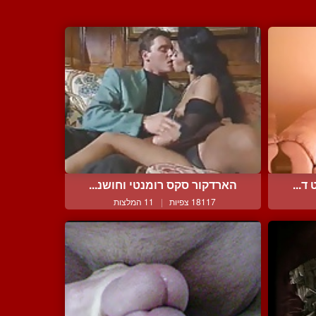
ד...
הארדקור סקס רומנטי וחושנ...
18117 צפיות
|
11 המלצות