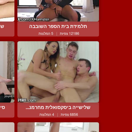
תלמידת בית הספר השובבה
שנ
12186 צפיות
|
5 המלצות
שלישייה ביסקסואלית מחרמנ...
סיל
6856 צפיות
|
4 המלצות