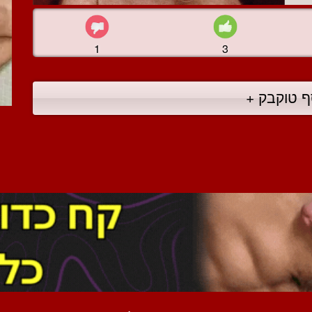
1
3
ף טוקבק +