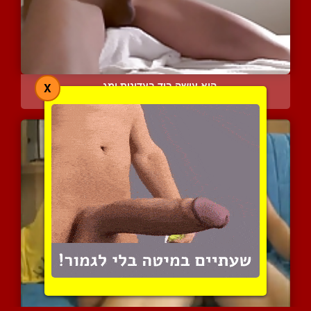
הוא עושה ביד בעדינות ומג...
X
7403 צפיות
|
1 המלצות