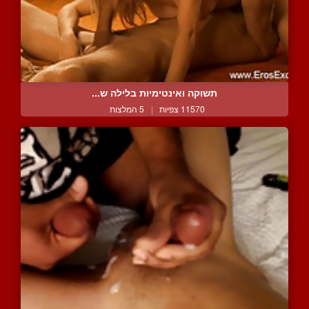
תשוקה ואינטימיות בלילה ש...
11570 צפיות
|
5 המלצות