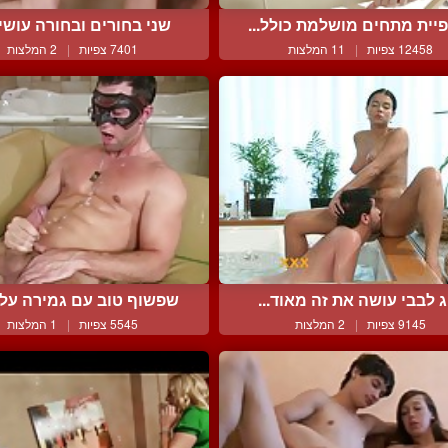
יית מתחים מושלמת כולל...
שני בחורים ובחורה עושים
12458 צפיות
|
11 המלצות
7401 צפיות
|
2 המלצות
ג לבבי עושה את זה מאוד...
שפשוף טוב עם גמירה על ה
9145 צפיות
|
2 המלצות
5545 צפיות
|
1 המלצות