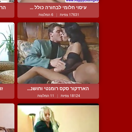
עיסוי חלומי לבחורה כולל ...
הרפ
17631 צפיות
|
6 המלצות
הארדקור סקס רומנטי וחושנ...
זו
18124 צפיות
|
11 המלצות