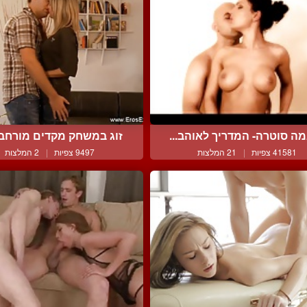
ה סוטרה- המדריך לאוהב...
זוג במשחק מקדים מורחב ל
41581 צפיות
|
21 המלצות
9497 צפיות
|
2 המלצות