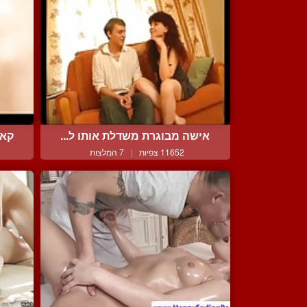
אישה מבוגרת משדלת אותו ל...
קאמ
11652 צפיות
|
7 המלצות