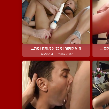
י...
הוא קושר ומכניע אותה ומת...
7607 צפיות
|
4 המלצות