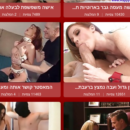
ה מעסה גבר בארוטיות ח...
אישה משפשפת לבעלה את ה
10430 צפיות
|
9 המלצות
7489 צפיות
|
2 המלצות
ן גדול ועבה נמצץ ברעבת...
המאסטר קושר אותה ומענג 
12651 צפיות
|
11 המלצות
11463 צפיות
|
4 המלצות