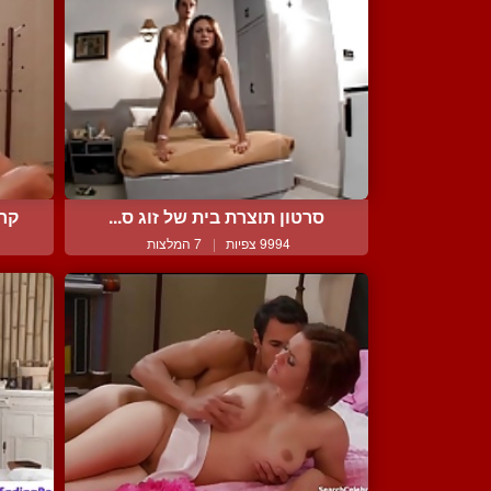
סרטון תוצרת בית של זוג ס...
קרי
9994 צפיות
|
7 המלצות