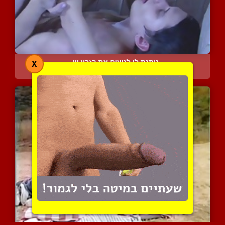
נותנת לו לטעום את הזרע ש...
X
13772 צפיות
|
7 המלצות