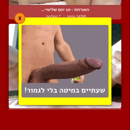
האורחת - זוג יוזם שלישיי...
14395 צפיות
|
7 המלצות
X
גבר דיסקרטי מוצץ לעצמו ע...
10874 צפיות
|
3 המלצות