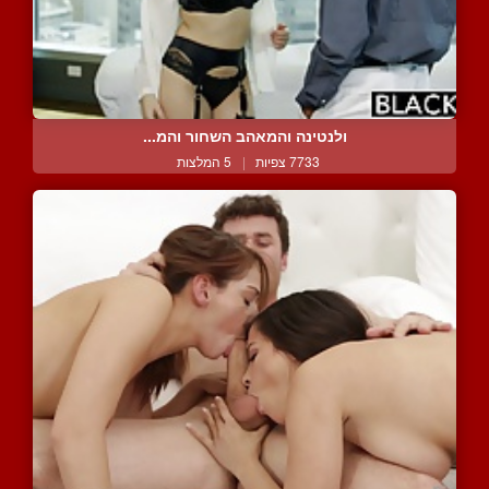
ולנטינה והמאהב השחור והמ...
7733 צפיות
|
5 המלצות