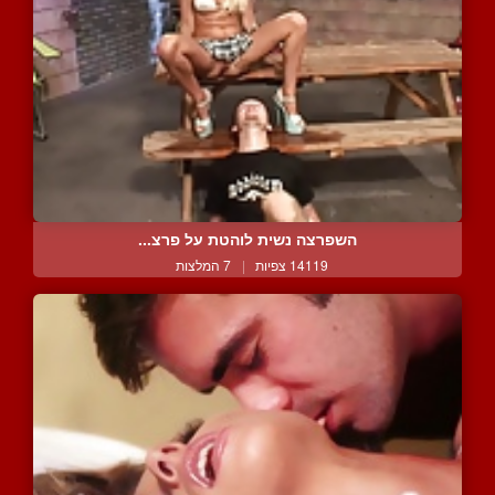
השפרצה נשית לוהטת על פרצ...
14119 צפיות
|
7 המלצות