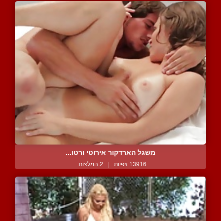
משגל הארדקור אירוטי ורטו...
13916 צפיות
|
2 המלצות