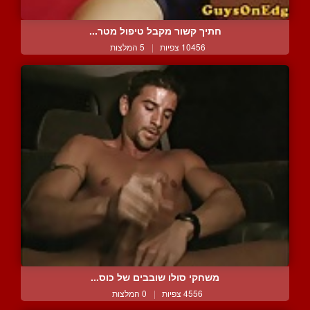
חתיך קשור מקבל טיפול מטר...
10456 צפיות
|
5 המלצות
משחקי סולו שובבים של כוס...
4556 צפיות
|
0 המלצות