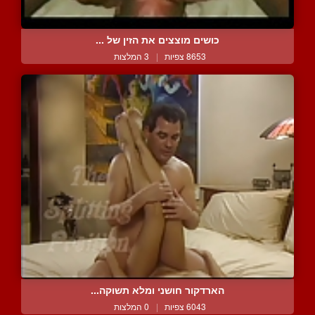
כושים מוצצים את הזין של ...
8653 צפיות
|
3 המלצות
הארדקור חושני ומלא תשוקה...
6043 צפיות
|
0 המלצות