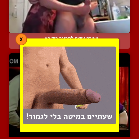
צעירה עושה למבוגר ביד בא...
X
9811 צפיות
|
7 המלצות