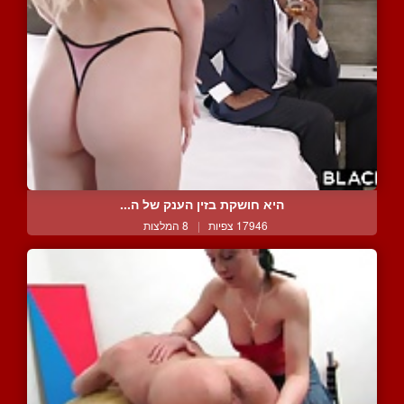
היא חושקת בזין הענק של ה...
17946 צפיות
|
8 המלצות