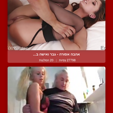
אהבה אסורה - גבר ואישה ב...
27798 צפיות
|
20 המלצות