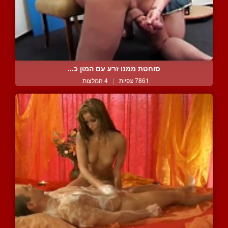
סוחטת ממנו זרע עם המון כ...
7861 צפיות
|
4 המלצות