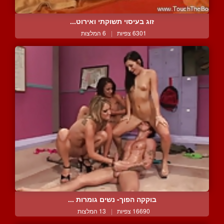
זוג בעיסוי תשוקתי ואירוט...
6301 צפיות
|
6 המלצות
בוקקה הפוך- נשים גומרות ...
16690 צפיות
|
13 המלצות