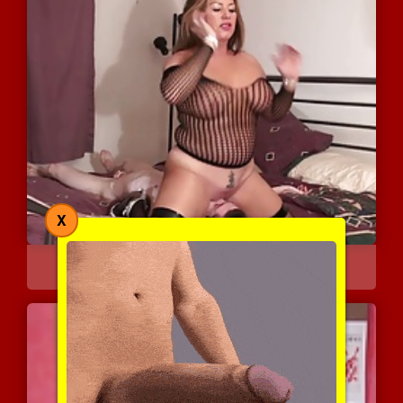
X
אישה עושה פייסיטינג בעונ...
7159 צפיות
|
11 המלצות