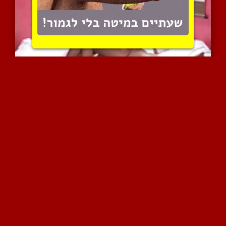
זיון חושני במגוון פוזיות...
20626 צפיות
|
12 המלצות