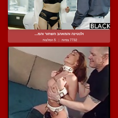
ולנטינה והמאהב השחור והמ...
7732 צפיות
|
5 המלצות