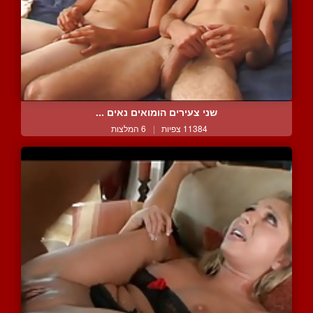
שני צעירים הומואים נאים ...
11384 צפיות
|
6 המלצות