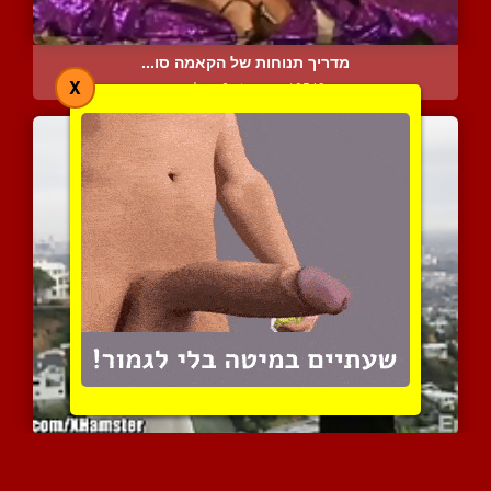
מדריך תנוחות של הקאמה סו...
X
10549 צפיות
|
6 המלצות
ירח דבש מכושף
9550 צפיות
|
5 המלצות