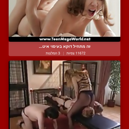
זה מתחיל דוקא בעיסוי איט...
11672 צפיות
|
3 המלצות