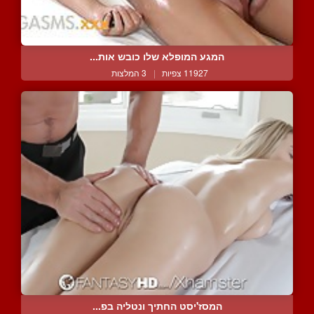
המגע המופלא שלו כובש אות...
11927 צפיות
|
3 המלצות
המסז'יסט החתיך ונטליה בפ...