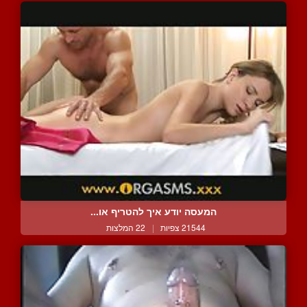
המעסה יודע איך להטריף או...
21544 צפיות
|
22 המלצות