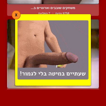
משחקים שובבים וארוטיים ב...
9758 צפיות
|
7 המלצות
X
מבט מקרוב על זין שמשפיך ...
5937 צפיות
|
1 המלצות