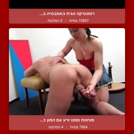
רומנטיקה זוגית באמבטיה ב...
10897 צפיות
|
5 המלצות
סוחטת ממנו זרע עם המון כ...
7864 צפיות
|
4 המלצות