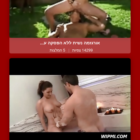
אורגזמה נשית ללא הפסקה ע...
14299 צפיות
|
5 המלצות