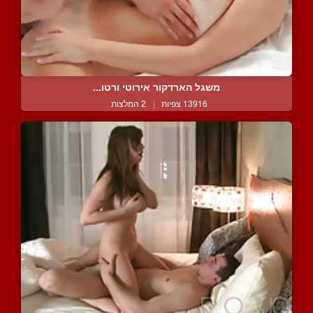
משגל הארדקור אירוטי ורטו...
13916 צפיות
|
2 המלצות