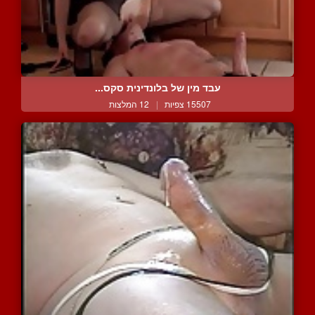
עבד מין של בלונדינית סקס...
15507 צפיות
|
12 המלצות