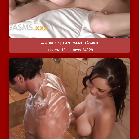
משגל רומנטי ומטריף חושים...
24229 צפיות
|
13 המלצות