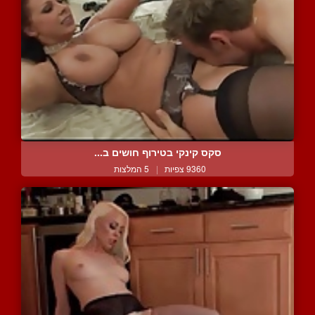
סקס קינקי בטירוף חושים ב...
9360 צפיות
|
5 המלצות