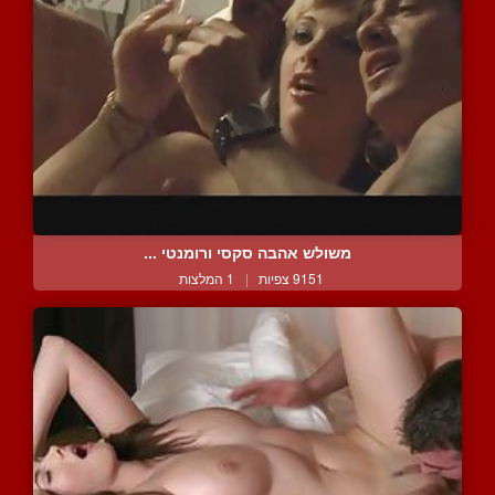
משולש אהבה סקסי ורומנטי ...
9151 צפיות
|
1 המלצות