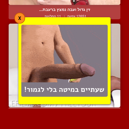
זין גדול ועבה נמצץ ברעבת...
12651 צפיות
|
11 המלצות
X
הפיתוי החמקמק שתפס אותי
13308 צפיות
|
1 המלצות