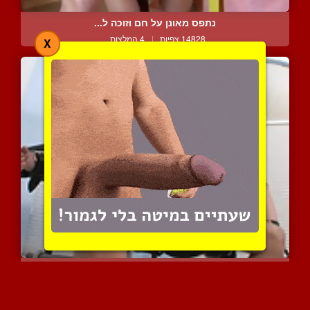
נתפס מאונן על חם וזוכה ל...
14828 צפיות
|
4 המלצות
X
עבד קשור וחסר אונים מאול...
6859 צפיות
|
3 המלצות