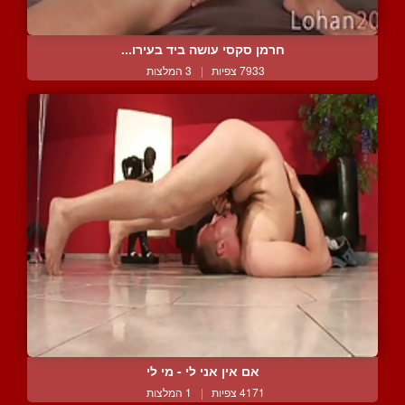
חרמן סקסי עושה ביד בעירו...
7933 צפיות
|
3 המלצות
אם אין אני לי - מי לי
4171 צפיות
|
1 המלצות