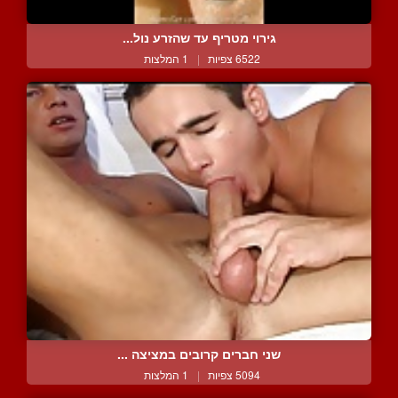
גירוי מטריף עד שהזרע נול...
6522 צפיות
|
1 המלצות
שני חברים קרובים במציצה ...
5094 צפיות
|
1 המלצות