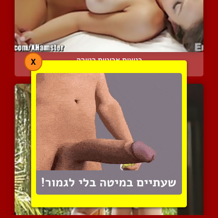
כניעות ארוטית רטובה
X
11866 צפיות
|
10 המלצות