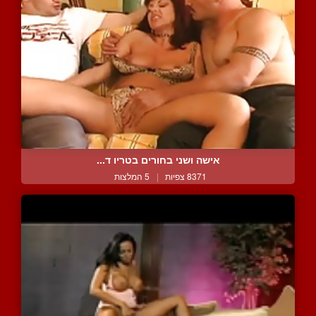
אישה ושני בחורים בטריו ד...
8371 צפיות
|
5 המלצות