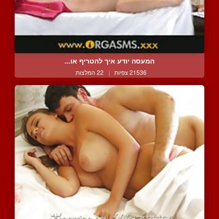
המעסה יודע איך להטריף או...
21536 צפיות
|
22 המלצות