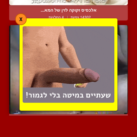
אלכסיס זקוקה לזין של המא...
14302 צפיות
|
4 המלצות
X
בולבול חלק משפיך בלי היד...
8650 צפיות
|
4 המלצות