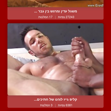
משגל עדין ומרגש בין גבר ...
27243 צפיות
|
17 המלצות
קליפ גייז לוהט של חתיכים...
6381 צפיות
|
3 המלצות