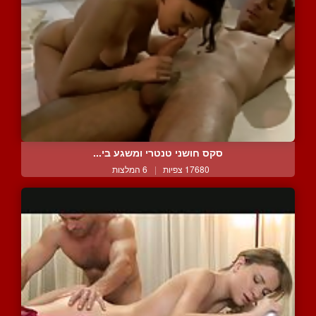
סקס חושני טנטרי ומשגע בי...
17680 צפיות
|
6 המלצות