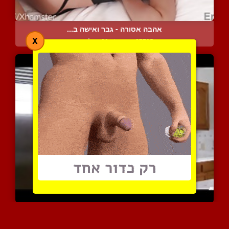
אהבה אסורה - גבר ואישה ב...
X
27795 צפיות
|
20 המלצות
שעשועים במלון הארוטיקה
7153 צפיות
|
3 המלצות