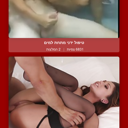
טיפול ידני מתחת למים
6831 צפיות
|
2 המלצות