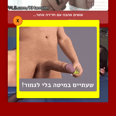
עושים אהבה עם חדירה אחור...
X
7226 צפיות
|
4 המלצות
תאווה זה שם המשחק
8505 צפיות
|
3 המלצות