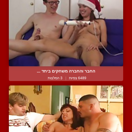
החבר והחברה משחקים ביחד ...
6489 צפיות
|
3 המלצות