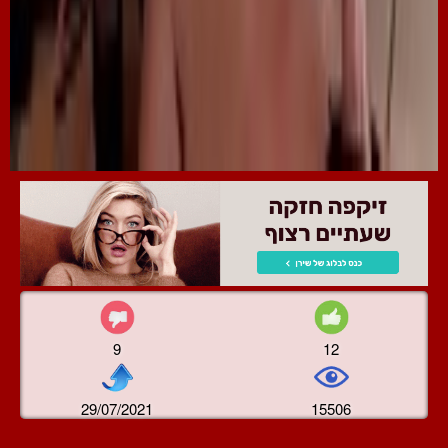
9
12
29/07/2021
15506