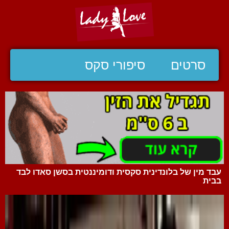
סרטים
סיפורי סקס
עבד מין של בלונדינית סקסית ודומיננטית בסשן סאדו לבד
בבית