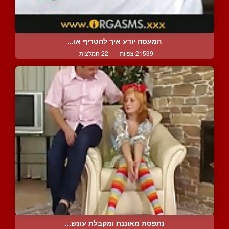
המעסה יודע איך להטריף או...
21539 צפיות
|
22 המלצות
נתפסת מאוננת ומקבלת עונש...