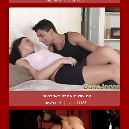
הם עושים את זה באהבה ורו...
11425 צפיות
|
14 המלצות