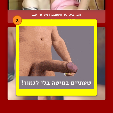
הבייביסיטר השובבה מפתה א...
X
12587 צפיות
|
2 המלצות
ממש כלי יפה וארוך יש לבח...
6695 צפיות
|
3 המלצות