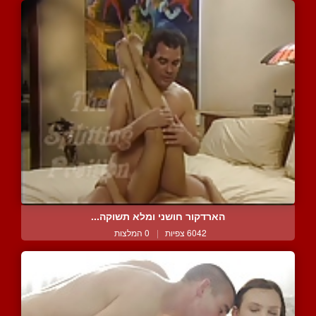
הארדקור חושני ומלא תשוקה...
6042 צפיות
|
0 המלצות