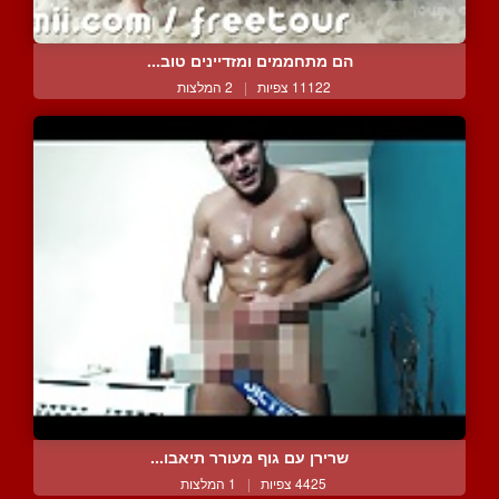
הם מתחממים ומזדיינים טוב...
11122 צפיות
|
2 המלצות
שרירן עם גוף מעורר תיאבו...
4425 צפיות
|
1 המלצות