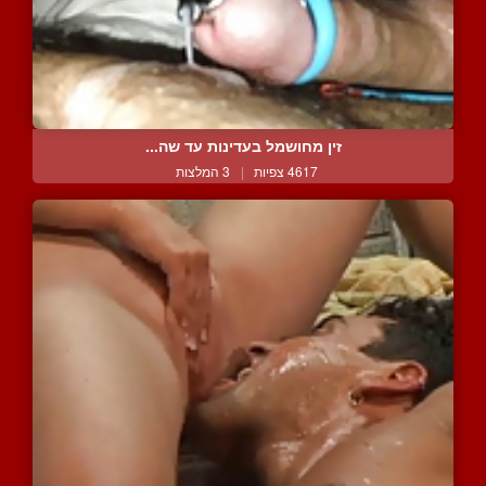
זין מחושמל בעדינות עד שה...
4617 צפיות
|
3 המלצות