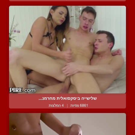
שלישייה ביסקסואלית מחרמנ...
6861 צפיות
|
4 המלצות