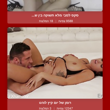
סקס לסבי מלא תשוקה בין ש...
9588 צפיות
|
18 המלצות
רומן של יום קיץ לוהט
12347 צפיות
|
3 המלצות