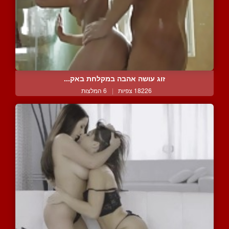
זוג עושה אהבה במקלחת באק...
18226 צפיות
|
6 המלצות