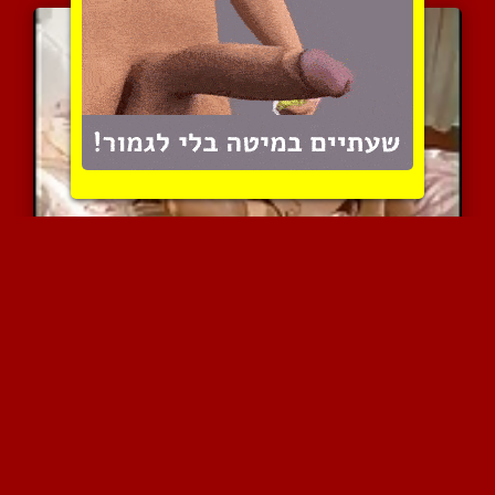
כל אחד עושה ביד עד ששניה...
8143 צפיות
|
3 המלצות