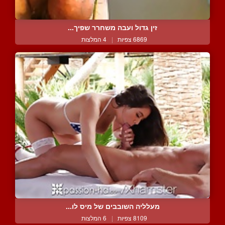
זין גדול ועבה משחרר שפיך...
6869 צפיות
|
4 המלצות
מעלליה השובבים של מיס לו...
8109 צפיות
|
6 המלצות