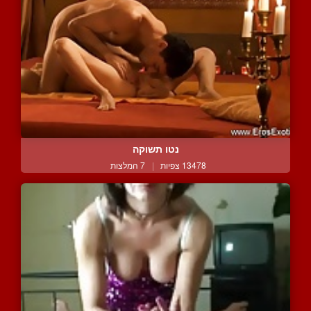
נטו תשוקה
13478 צפיות
|
7 המלצות