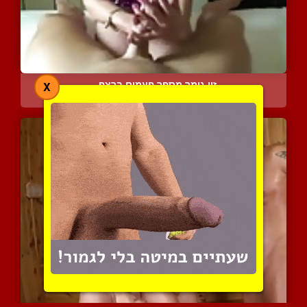
זין גומר מספר פעמים ברצף...
X
20905 צפיות
|
8 המלצות