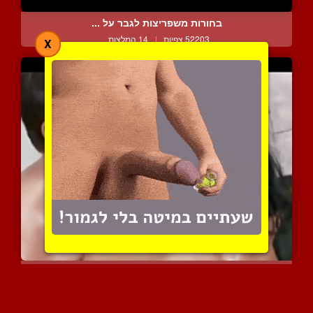
בחורות משפריצות לגבר על ...
52203 צפיות
|
14 המלצות
X
מפגש דיסקרטי בחדר מלון א...
22249 צפיות
|
27 המלצות