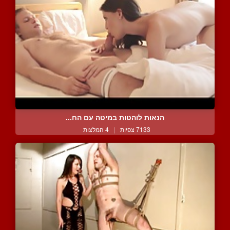
הנאות לוהטות במיטה עם הח...
7133 צפיות
|
4 המלצות