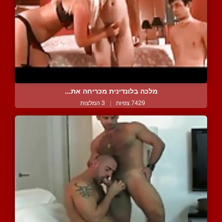
מלכה בלונדינית מכריחה את...
7429 צפיות
|
3 המלצות