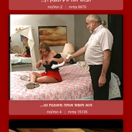
6670 צפיות
|
2 המלצות
הוא תופס אותה מאוננת ונו...
15135 צפיות
|
4 המלצות