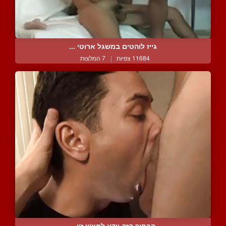
גייז לוהטים במשגל ארוטי ...
11684 צפיות
|
7 המלצות
הבחור הזה יודע למצוץ זין...