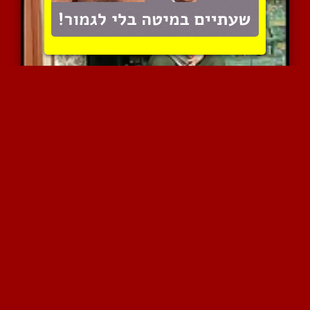
אישה ארמנית מבוגרת מצליח...
14813 צפיות
|
11 המלצות