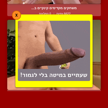
משחקים מקדימים קינקיים ב...
6622 צפיות
|
0 המלצות
X
רוקו השווה משפשף את הבול...
4981 צפיות
|
1 המלצות