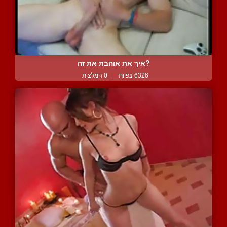
?איך את אוהבת את זה
6326 צפיות
|
0 המלצות