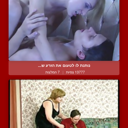
נותנת לו לטעום את הזרע ש...
13777 צפיות
|
7 המלצות