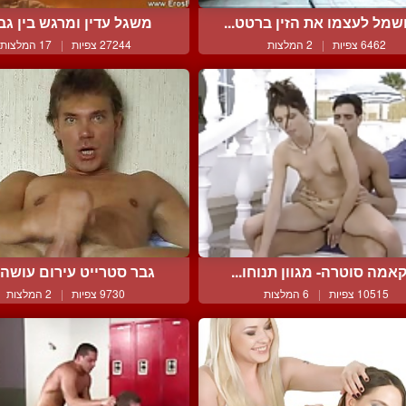
מל לעצמו את הזין ברטט...
משגל עדין ומרגש בין גבר 
6462 צפיות
|
2 המלצות
27244 צפיות
|
17 המלצות
אמה סוטרה- מגוון תנוחו...
גבר סטרייט עירום עושה ב
10515 צפיות
|
6 המלצות
9730 צפיות
|
2 המלצות