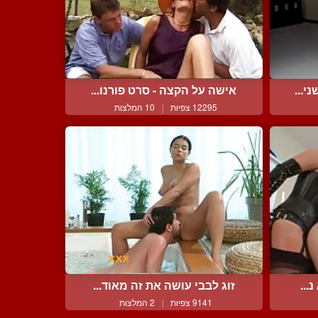
י...
אישה על הקצה - סרט פורנו...
12295 צפיות
|
10 המלצות
...
זוג לבבי עושה את זה מאוד...
9141 צפיות
|
2 המלצות