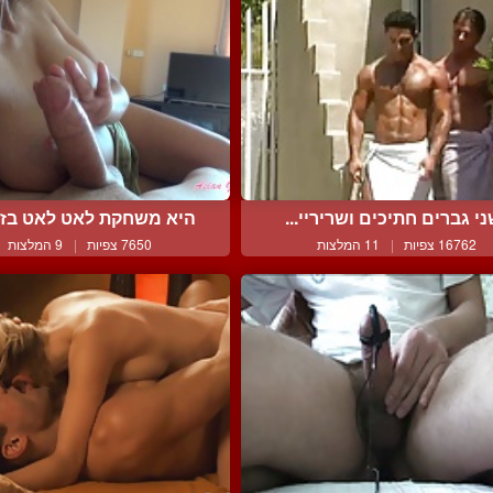
י גברים חתיכים ושריריי...
היא משחקת לאט לאט בזין 
16762 צפיות
|
11 המלצות
7650 צפיות
|
9 המלצות