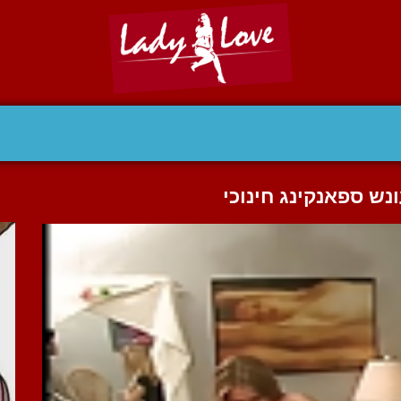
נש ספאנקינג חינוכי