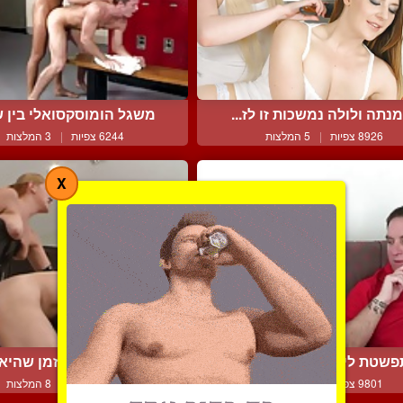
נתה ולולה נמשכות זו לז...
משגל הומוסקסואלי בין שנ
8926 צפיות
|
5 המלצות
6244 צפיות
|
3 המלצות
X
שטת לידו כשהוא צופה ב...
הוא מוצץ זין בזמן שהיא נ
9801 צפיות
|
5 המלצות
8681 צפיות
|
8 המלצות