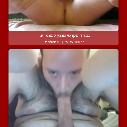
גבר דיסקרטי מוצץ לעצמו ע...
10877 צפיות
|
3 המלצות