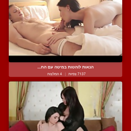
הנאות לוהטות במיטה עם הח...
7137 צפיות
|
4 המלצות