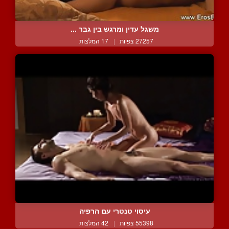
משגל עדין ומרגש בין גבר ...
27257 צפיות
|
17 המלצות
עיסוי טנטרי עם הרפיה
55398 צפיות
|
42 המלצות