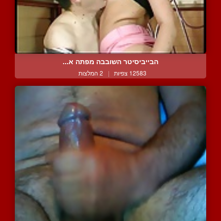
הבייביסיטר השובבה מפתה א...
12583 צפיות
|
2 המלצות