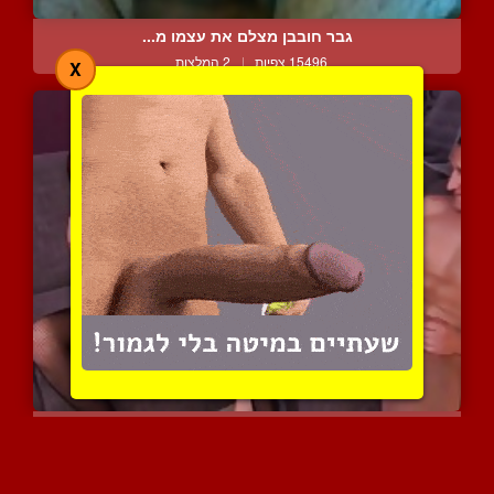
גבר חובבן מצלם את עצמו מ...
15496 צפיות
|
2 המלצות
X
אישה סקסית והמאהב במפגש ...
7328 צפיות
|
2 המלצות